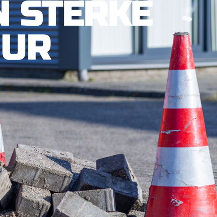
N STERKE
UUR