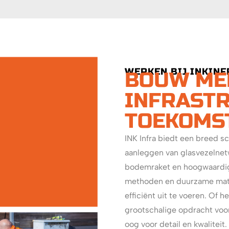
WERKEN BIJ INKINF
BOUW ME
INFRAST
TOEKOMS
INK Infra biedt een breed s
aanleggen van glasvezelne
bodemraket en hoogwaardig 
methoden en duurzame mater
efficiënt uit te voeren. Of h
grootschalige opdracht voo
oog voor detail en kwaliteit