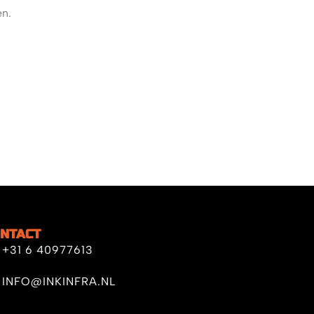
en.
NTACT
+31 6 40977613
INFO@INKINFRA.NL