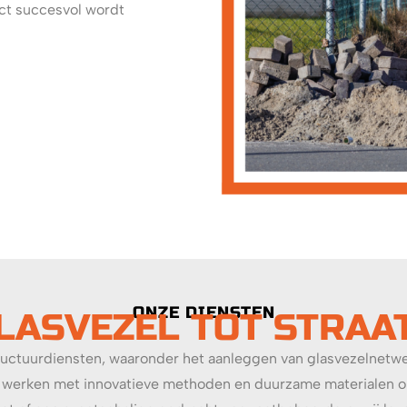
ect succesvol wordt
ONZE DIENSTEN
LASVEZEL TOT STRA
astructuurdiensten, waaronder het aanleggen van glasvezelnet
werken met innovatieve methoden en duurzame materialen om el