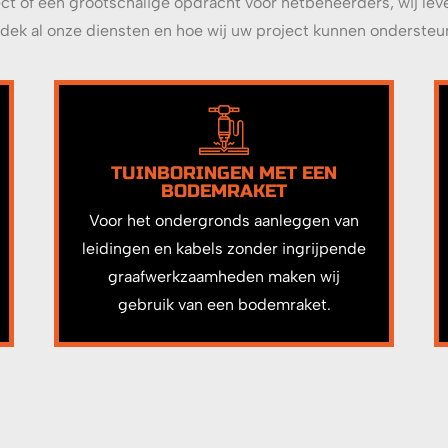
ect of een grootschalige opdracht voor netbeheerders, wij lev
dek al onze diensten en hoe wij uw project kunnen ondersteu
TUINBORINGEN MET EEN
BODEMRAKET
Voor het ondergronds aanleggen van
leidingen en kabels zonder ingrijpende
graafwerkzaamheden maken wij
gebruik van een bodemraket.