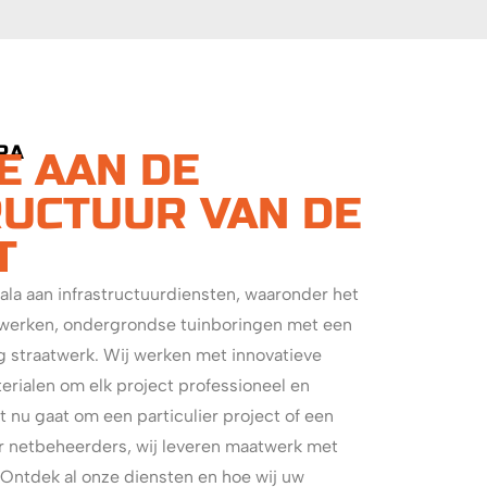
RA
E AAN DE
RUCTUUR VAN DE
T
cala aan infrastructuurdiensten, waaronder het
twerken, ondergrondse tuinboringen met een
straatwerk. Wij werken met innovatieve
ialen om elk project professioneel en
et nu gaat om een particulier project of een
r netbeheerders, wij leveren maatwerk met
. Ontdek al onze diensten en hoe wij uw